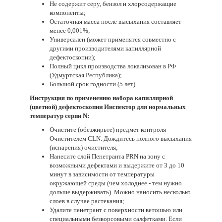
Не содержит серу, бензол и хлорсодержащие
компоненты;
Остаточная масса после высыхания составляет
менее 0,001%;
Универсален (может применятся совместно с
другими производителями капиллярной
дефектоскопии);
Полный цикл производства локализован в РФ
(Удмуртская Республика);
Большой срок годности (5 лет).
Инструкция по применению набора капиллярной
(цветной) дефектоскопии Инспектор для нормальных
температур серии N:
Очистите (обезжирьте) предмет контроля
Очистителем CLN. Дождитесь полного высыхания
(испарения) очистителя;
Нанесите слой Пенетранта PRN на зону с
возможными дефектами и выдержите от 3 до 10
минут в зависимости от температуры
окружающей среды (чем холоднее - тем нужно
дольше выдерживать). Можно наносить несколько
слоев в случае растекания;
Удалите пенетрант с поверхности ветошью или
специальными безворсовыми салфетками. Если