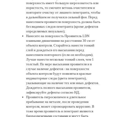
поверхность имеет большую шероховатость или
пористость, то смочите ветошь очистителем и
повторите очистку от лишнего пенетранта, чтобы
в дальнейшем не получился сильный фон. Перед
нанесением проявителя поверхность должна быть
без видимых следов пенетранта (кроме дефектов
определяемых визуально);
Нанесите на поверхность Проявитель LDN
плавными движениями на расстоянии 30 см от
объекта контроля. Старайтесь нанести тонкий
слой и дождаться его высыхания перед
нанесением повторного (если он необходим).
Лучше нанести несколько тонкий слоев, чем 1
толстый. По мере высыхания проявителя и в
случае наличие дефектов - на поверхности
объекта контроля будут появляться красные
индикаторные следы (цвета пенетранта),
указывающие на наличие тех или иных дефектов.
Дождитесь полного высыхания проявителя,
зафиксируйте дефекты согласно НД;
Проявитель гигроскопичен и длительное
прибывание на металле, после проведения
контроля, может спровоцировать коррозию. В
тоже время проявитель и пенетрант являются
биоразлагаемыми составами и могут быть