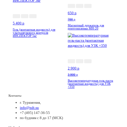
Акция
650
p
700
p
5 400
p
Магнитный держатель для
рентгенпленки МН-20
Гель (контактная жидкость) для
ультразвукового контроля
ИНСПЕКТОР 5кг
-26%
Новинка
2 900
p
3 900
p
Высокотемпературная гель-паста
(контактная жидкость) для УЗК
+350
Контакты
г. Туркмения,
info@ndt.su
+7 (495) 147-36-55
по будням с 8 до 17 (МСК)