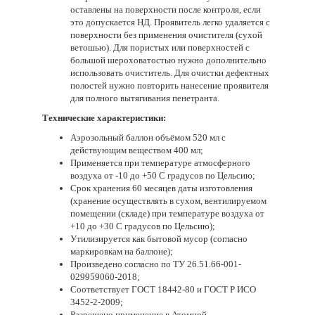
оставлены на поверхности после контроля, если
это допускается НД. Проявитель легко удаляется с
поверхности без применения очистителя (сухой
ветошью). Для пористых или поверхностей с
большой шероховатостью нужно дополнительно
использовать очиститель. Для очистки дефектных
полостей нужно повторить нанесение проявителя
для полного вытягивания пенетранта.
Технические характеристики:
Аэрозольный баллон объёмом 520 мл с
действующим веществом 400 мл;
Применяется при температуре атмосферного
воздуха от -10 до +50 С градусов по Цельсию;
Срок хранения 60 месяцев даты изготовления
(хранение осуществлять в сухом, вентилируемом
помещении (складе) при температуре воздуха от
+10 до +30 С градусов по Цельсию);
Утилизируется как бытовой мусор (согласно
маркировкам на баллоне);
Произведено согласно по ТУ 26.51.66-001-
029959060-2018;
Соответствует ГОСТ 18442-80 и ГОСТ Р ИСО
3452-2-2009;
Разрешено применение в Атомной