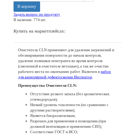
В корзину
Задать вопрос по продукту
В наличии: 774 шт.
Купить на маркетплейсах:
Очиститель CLN применяют для удаления загрязнений и
обезжиривания поверхности до начала контроля,
удаление излишков пенетранта во время контроля
(смоченной в очистителе ветошью), а так же очистки
рабочего места по окончанию работ. Включен в
набор
для капиллярной дефектоскопии Инспектор
.
Преимущества Очистителя CLN:
Отсутствие резкого запаха (без ароматических
углеводородов);
Низкий уровень токсичности (по сравнению с
другими растворителями);
Является биоразлагаемым;
Разрешен для применения в помещении (при
должной вентиляции и применению СИЗ);
Соответствие ГОСТ и ИСО;