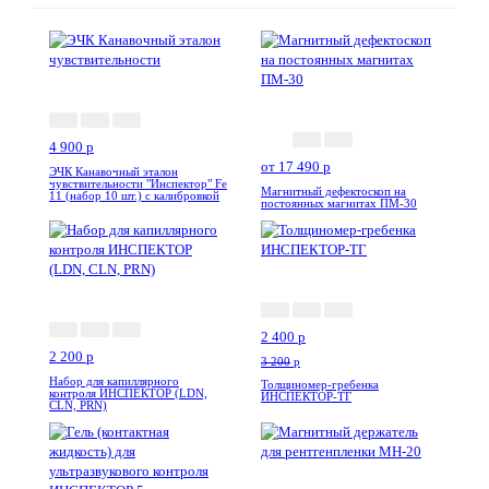
Акция
Акция
4 900
p
от 17 490
p
ЭЧК Канавочный эталон
чувствительности "Инспектор" Fe
Магнитный дефектоскоп на
11 (набор 10 шт.) с калибровкой
постоянных магнитах ПМ-30
-25%
Новинка
Акция
2 400
p
2 200
p
3 200
p
Набор для капиллярного
Толщиномер-гребенка
контроля ИНСПЕКТОР (LDN,
ИНСПЕКТОР-ТГ
CLN, PRN)
-8%