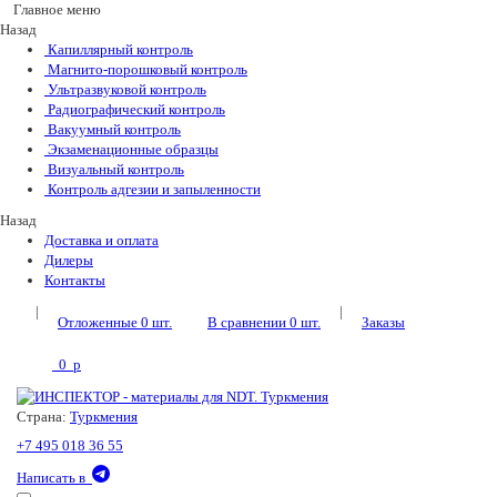
Главное меню
Назад
Капиллярный контроль
Магнито-порошковый контроль
Ультразвуковой контроль
Радиографический контроль
Вакуумный контроль
Экзаменационные образцы
Визуальный контроль
Контроль адгезии и запыленности
Назад
Доставка и оплата
Дилеры
Контакты
|
|
Отложенные
0
шт.
В сравнении
0
шт.
Заказы
0
p
Страна:
Туркмения
+7 495 018 36 55
Написать в